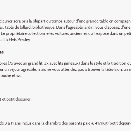
déjeuner sera pris la plupart du temps autour d'une grande table en compagni
ar, table de billard, bibliothèque. Dans l'agréable jardin, vous disposez d'une
. Le propriétaire collectionne les voitures anciennes qu'il expose dans un pet
it à Elvis Presley.
es
es (7x avec un grand lit, 3x avec lits jumeaux) dans le style et la tradition d
r un séjour agréable, mais ne vous attendez pas à trouver la télévision, un 
douche et wc.
 et petit déjeuner.
de 3 à 11 ans inclus dans la chambre des parents paie € 41/nuit (petit déjeune