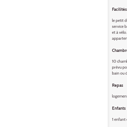
Facilités
le petit 
service b
et à vélo
appartena
Chambr
10 chambr
prévu pou
bain ou 
Repas
logement
Enfants
1 enfant 