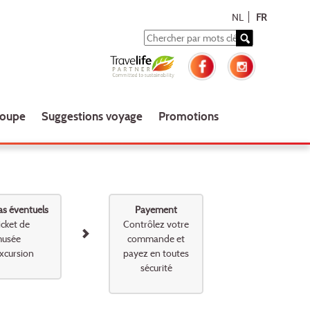
NL
FR
roupe
Suggestions voyage
Promotions
as éventuels
Payement
icket de
Contrôlez votre
usée
commande et
xcursion
payez en toutes
sécurité