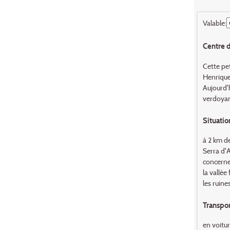
Valable:
Centre d
Cette pet
Henriques
Aujourd'
verdoyant
Situatio
à 2 km de
Serra d'A
concerne 
la vallée
les ruin
Transpor
en voitur