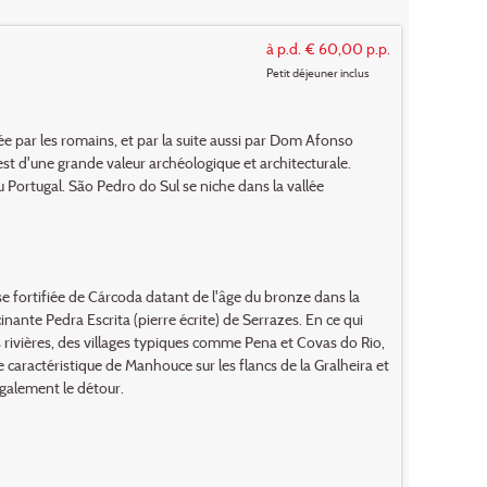
à p.d. € 60,00 p.p.
Petit déjeuner inclus
sée par les romains, et par la suite aussi par Dom Afonso
est d'une grande valeur archéologique et architecturale.
Portugal. São Pedro do Sul se niche dans la vallée
sse fortifiée de Cárcoda datant de l'âge du bronze dans la
cinante Pedra Escrita (pierre écrite) de Serrazes. En ce qui
es rivières, des villages typiques comme Pena et Covas do Rio,
age caractéristique de Manhouce sur les flancs de la Gralheira et
également le détour.