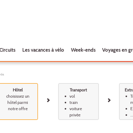
Circuits
Les vacances à vélo
Week-ends
Voyages en g
rós
Hôtel
Transport
Extr
choisissez un
vol
T
hôtel parmi
train
m
notre offre
voiture
E
privée
...