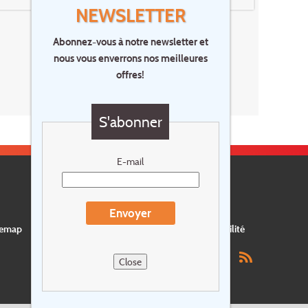
NEWSLETTER
Abonnez-vous à notre newsletter et
nous vous enverrons nos meilleures
offres!
S'abonner
E-mail
Envoyer
temap
Postes vacants
privacy
Assurance
Durabilité
Close