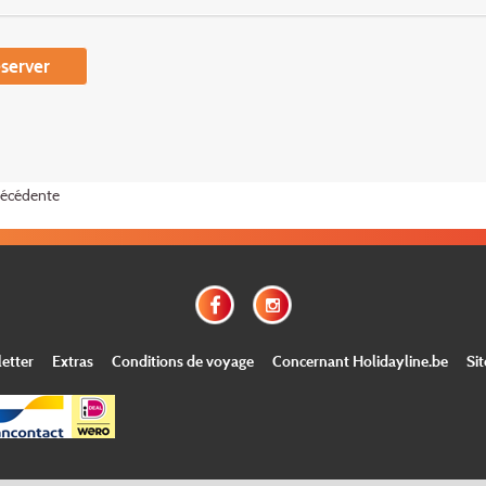
server
récédente
etter
Extras
Conditions de voyage
Concernant Holidayline.be
Si