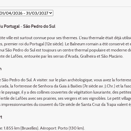
u Portugal - São Pedro do Sul
ite ville est surtout connue pour ses thermes. L'eau thermale était déjà utili
, premier roi du Portugal (12e siècle). Le Balneum romain a été conservé et 
hui São Pedro do Sul est toujours un centre thermal populaire et moderne du 
e de Lafões, entourée par les serras d'Arada, Gralheira et São Macário.
n
 São Pedro do Sul. A visiter: sur le plan archéologique, vous avez la fortere
rada, la forteresse de Senhora da Guia à Baiões (7e siècle av. J.Chr.) et la fas
le paysage, il y a des collines couvertes de végétation luxuriante, des petit
 fertile de Lafões avec ses prairies, ses vergers et ses vignobles. Le petit vill
es impressionnantes du couvent du 12e siècle de Santa Cruz da Trapa valent 
t
e: 1.855 km (Bruxelles). Aéroport: Porto (130 km).