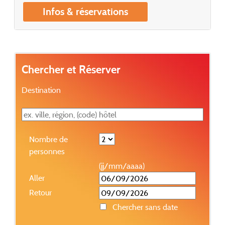
Infos & réservations
Chercher et Réserver
Destination
Nombre de
personnes
(jj/mm/aaaa)
Aller
Retour
Chercher sans date