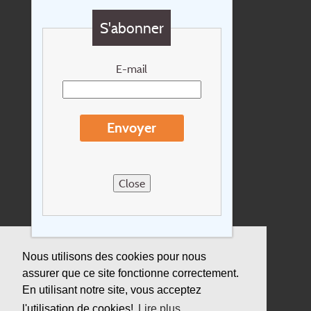
Questions?
S'abonner
Chèque cadeau
Newsletter
E-mail
Extras
Conditions de voyage
Envoyer
Concernant Holidayline.be
Sitemap
Close
Postes vacants
privacy
Assurance
Nous utilisons des cookies pour nous
assurer que ce site fonctionne correctement.
Durabilité
En utilisant notre site, vous acceptez
l'utilisation de cookies!
Lire plus