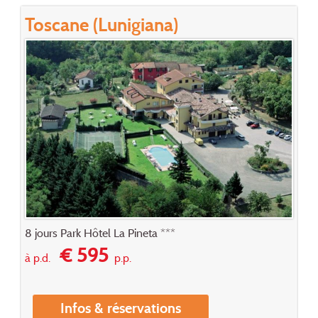
Toscane (Lunigiana)
8 jours Park Hôtel La Pineta ***
€ 595
à p.d.
p.p.
Infos & réservations