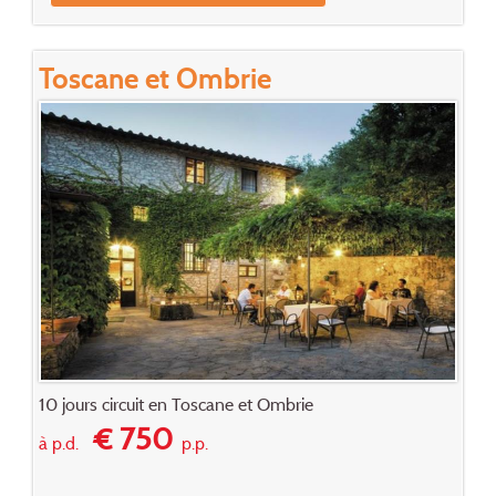
Toscane et Ombrie
10 jours circuit en Toscane et Ombrie
€ 750
à p.d.
p.p.