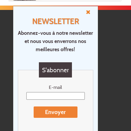
NEWSLETTER
Abonnez-vous à notre newsletter
et nous vous enverrons nos
Accueil
meilleures offres!
Contact
Questions?
S'abonner
Chèque cadeau
Newsletter
E-mail
Extras
Conditions de voyage
Envoyer
Concernant Holidayline.be