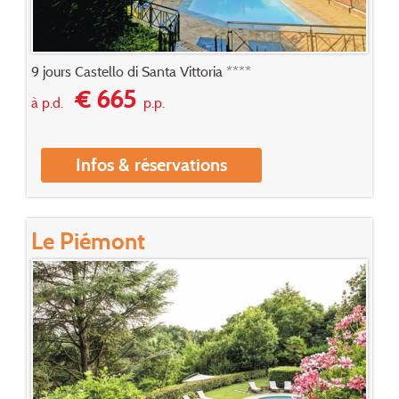
9 jours Castello di Santa Vittoria ****
€ 665
à p.d.
p.p.
Infos & réservations
Le Piémont