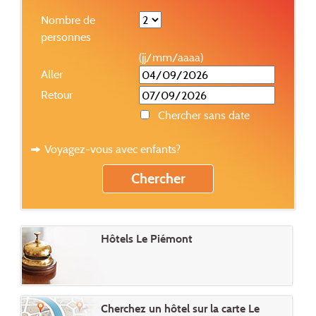
Nombre de
personnes
(jj/mm/aaaa)
Aller
Retour
Chercher sans date
Voyagez-vous avec enfants?
Hôtels Le Piémont
Cherchez un hôtel sur la carte Le