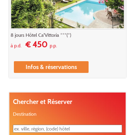
8 jours Hôtel Ca'Vittoria ***(*)
€ 450
à p.d.
p.p.
Infos & réservations
Chercher et Réserver
Destination