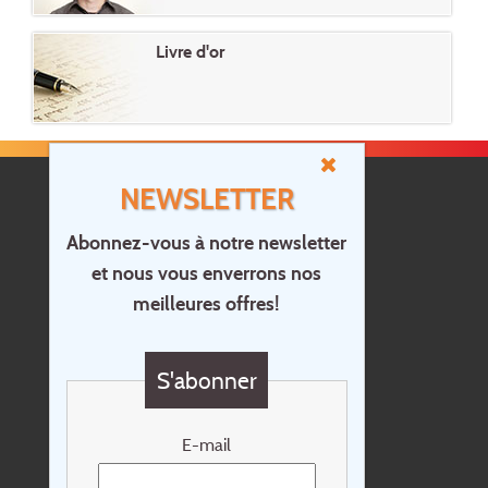
Livre d'or
NEWSLETTER
Abonnez-vous à notre newsletter
et nous vous enverrons nos
Accueil
meilleures offres!
Contact
Questions?
S'abonner
Chèque cadeau
Newsletter
E-mail
Extras